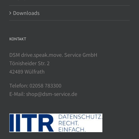
Downloads
KONTAKT
DSM drive.speak.move. Service GmbH
Tönisheider Str. 2
42489 Wülfrath
Telefon: 02058 783300
E-Mail: shop@dsm-service.de