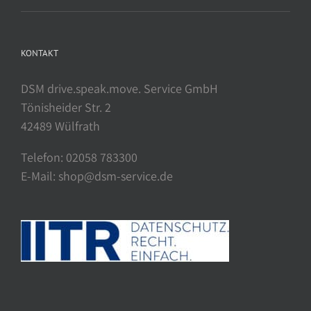
KONTAKT
DSM drive.speak.move. Service GmbH
Tönisheider Str. 2
42489 Wülfrath
Telefon: 02058 783300
E-Mail: shop@dsm-service.de