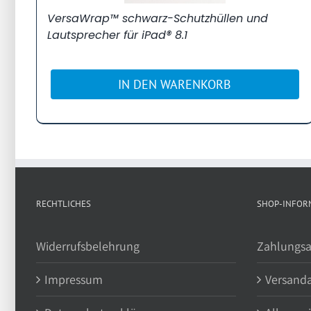
VersaWrap™ schwarz-Schutzhüllen und
Lautsprecher für iPad® 8.1
IN DEN WARENKORB
RECHTLICHES
SHOP-INFOR
Widerrufsbelehrung
Zahlungsa
Impressum
Versand