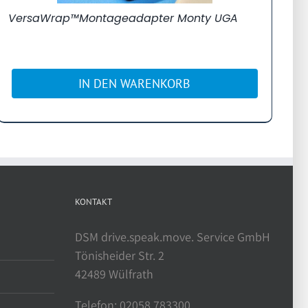
VersaWrap™Montageadapter Monty UGA
IN DEN WARENKORB
KONTAKT
DSM drive.speak.move. Service GmbH
Tönisheider Str. 2
42489 Wülfrath
Telefon: 02058 783300