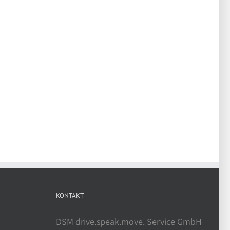
KONTAKT
DSM drive.speak.move. Service GmbH