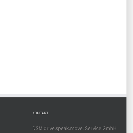
KONTAKT
DSM drive.speak.move. Service GmbH