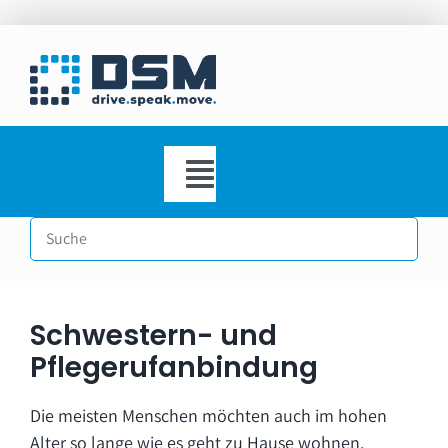
Zum
Inhalt
springen
Toggle
Navigation
Startseite
Produkte
DSM Wissensarchiv
Schwestern- und
Pflegerufanbindung
Porträt
Die meisten Menschen möchten auch im hohen
Kontakt
Alter so lange wie es geht zu Hause wohnen.