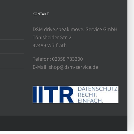
KONTAKT
DSM drive.speak.move. Service GmbH
Tönisheider Str. 2
42489 Wülfrath
Telefon: 02058 783300
E-Mail: shop@dsm-service.de