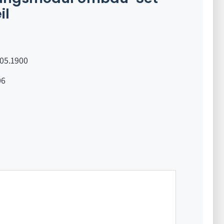
il
.05.1900
06