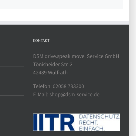
KONTAKT
DSM drive.speak.move. Service GmbH
Tönisheider Str. 2
42489 Wülfrath
Telefon: 02058 783300
E-Mail: shop@dsm-service.de