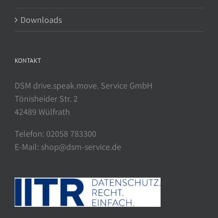
Downloads
KONTAKT
DSM drive.speak.move. Service GmbH
Tönisheider Str. 2
42489 Wülfrath
Telefon: 02058 783300
E-Mail: shop@dsm-service.de