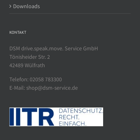
Downloads
KONTAKT
DSM drive.speak.move. Service GmbH
Tönisheider Str. 2
42489 Wülfrath
Telefon: 02058 783300
E-Mail: shop@dsm-service.de