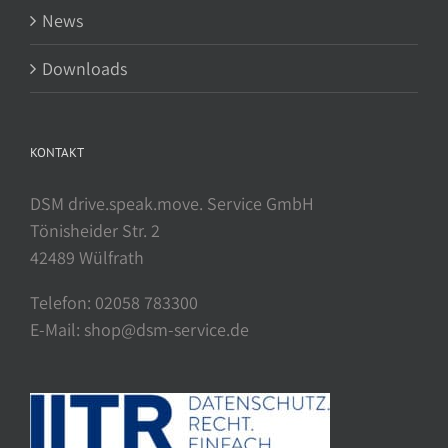
News
Downloads
KONTAKT
DSM drive.speak.move. Service GmbH
Tönisheider Str. 2
42489 Wülfrath
Telefon: 02058 783300
E-Mail: shop@dsm-service.de