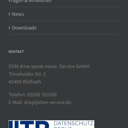
Fragen & Antworten
News
Downloads
KONTAKT
DSM drive.speak.move. Service GmbH
Tönisheider Str. 2
42489 Wülfrath
Telefon: 02058 783300
E-Mail: shop@dsm-service.de