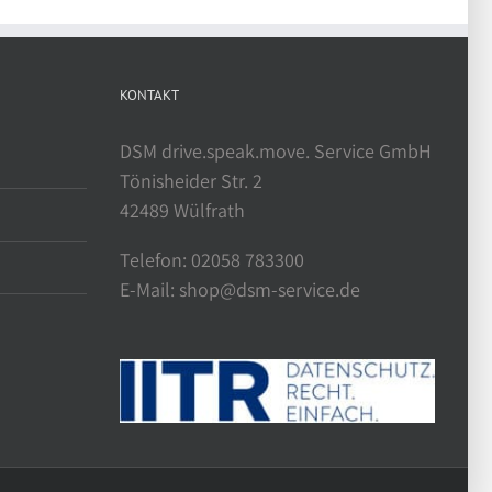
KONTAKT
DSM drive.speak.move. Service GmbH
Tönisheider Str. 2
42489 Wülfrath
Telefon: 02058 783300
E-Mail: shop@dsm-service.de