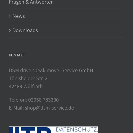
Fragen & Antworten
News
Downloads
KONTAKT
DSM drive.speak.move. Service GmbH
Tönisheider Str. 2
42489 Wülfrath
Telefon: 02058 783300
E-Mail: shop@dsm-service.de