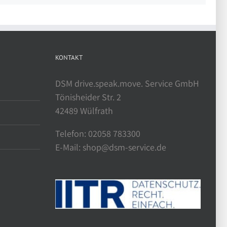
KONTAKT
DSM drive.speak.move. Service GmbH
Tönisheider Str. 2
42489 Wülfrath
Telefon: 02058 783300
E-Mail: shop@dsm-service.de