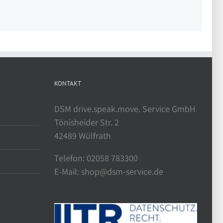
KONTAKT
DSM drive.speak.move. Service GmbH
Tönisheider Str. 2
42489 Wülfrath
Telefon: 02058 783300
E-Mail: shop@dsm-service.de