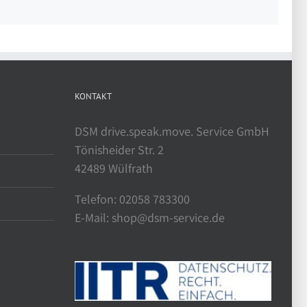
KONTAKT
DSM drive.speak.move. Service GmbH
Tönisheider Str. 2
42489 Wülfrath
Telefon: 02058 783300
E-Mail: shop@dsm-service.de