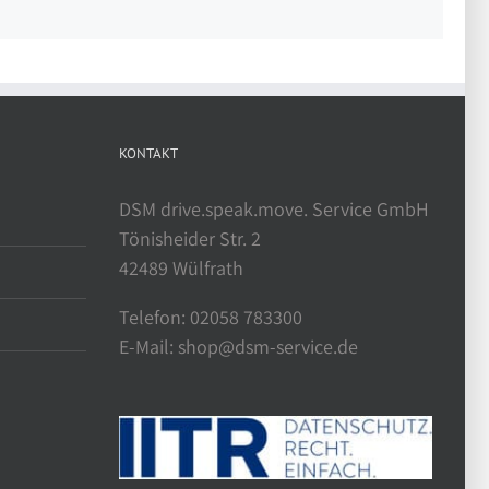
KONTAKT
DSM drive.speak.move. Service GmbH
Tönisheider Str. 2
42489 Wülfrath
Telefon: 02058 783300
E-Mail: shop@dsm-service.de