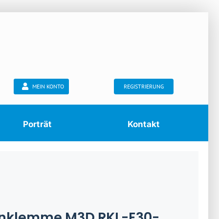
MEIN KONTO
REGISTRIERUNG
Porträt
Kontakt
nklemme M3D RKL-E30-