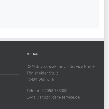
KONTAKT
DSM drive.speak.move. Service GmbH
Tönisheider Str. 2
42489 Wülfrath
Telefon: 02058 783300
E-Mail: shop@dsm-service.de