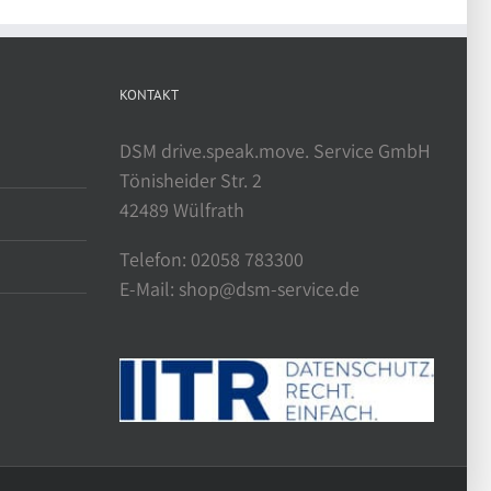
KONTAKT
DSM drive.speak.move. Service GmbH
Tönisheider Str. 2
42489 Wülfrath
Telefon: 02058 783300
E-Mail: shop@dsm-service.de