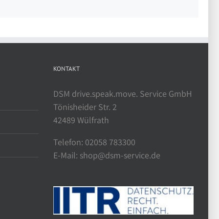
KONTAKT
DSM drive.speak.move. Service GmbH
Tönisheider Str. 2
42489 Wülfrath
Telefon: 02058 783300
E-Mail: shop@dsm-service.de