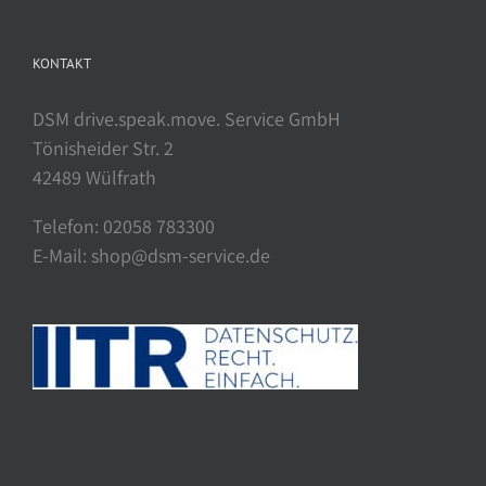
KONTAKT
DSM drive.speak.move. Service GmbH
Tönisheider Str. 2
42489 Wülfrath
Telefon: 02058 783300
E-Mail: shop@dsm-service.de