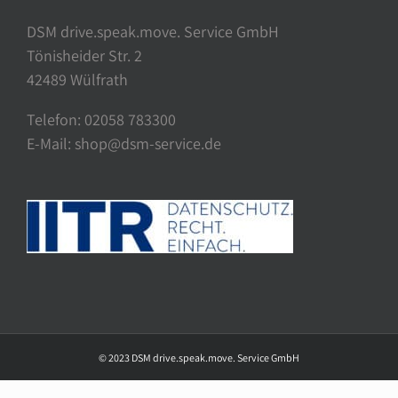
DSM drive.speak.move. Service GmbH
Tönisheider Str. 2
42489 Wülfrath
Telefon: 02058 783300
E-Mail: shop@dsm-service.de
© 2023 DSM drive.speak.move. Service GmbH