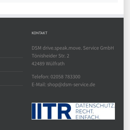
KONTAKT
DSM drive.speak.move. Service GmbH
Tönisheider Str. 2
42489 Wülfrath
Telefon: 02058 783300
E-Mail: shop@dsm-service.de