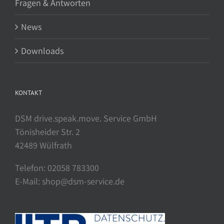
Fragen & Antworten
News
Downloads
KONTAKT
DSM drive.speak.move. Service GmbH
Tönisheider Str. 2
42489 Wülfrath
Telefon: 02058 783300
E-Mail: shop@dsm-service.de