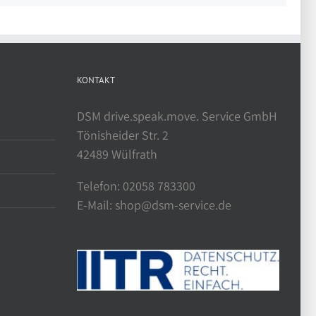
KONTAKT
DSM drive.speak.move. Service GmbH
Tönisheider Str. 2
42489 Wülfrath
Telefon: 02058 783300
E-Mail: shop@dsm-service.de