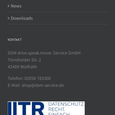
News
Downloads
KONTAKT
DSM drive.speak.move. Service GmbH
Tönisheider Str. 2
42489 Wülfrath
Telefon: 02058 783300
E-Mail: shop@dsm-service.de