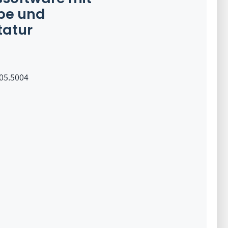
be und
tatur
.05.5004