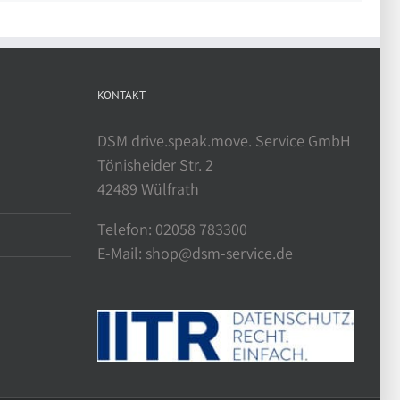
KONTAKT
DSM drive.speak.move. Service GmbH
Tönisheider Str. 2
42489 Wülfrath
Telefon: 02058 783300
E-Mail: shop@dsm-service.de