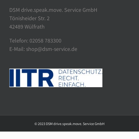
DSM drive.speak.move. Service GmbH
Tönisheider Str. 2
42489 Wülfrath
Telefon: 02058 783300
E-Mail: shop@dsm-service.de
© 2023 DSM drive.speak.move. Service GmbH