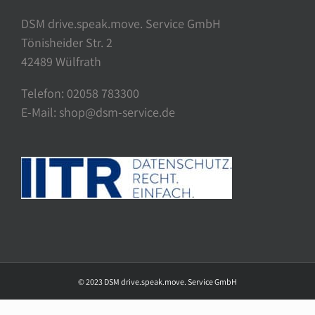
DSM drive.speak.move. Service GmbH
Tönisheider Str. 2
42489 Wülfrath
Telefon: 02058 783300
E-Mail: shop@dsm-service.de
© 2023 DSM drive.speak.move. Service GmbH