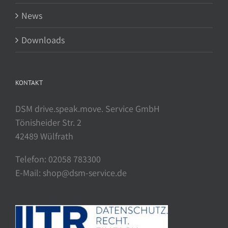
News
Downloads
KONTAKT
DSM drive.speak.move. Service GmbH
Tönisheider Str. 2
42489 Wülfrath
Telefon: 02058 783300
E-Mail: shop@dsm-service.de