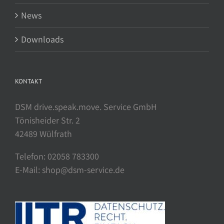
News
Downloads
KONTAKT
DSM drive.speak.move. Service GmbH
Tönisheider Str. 2
42489 Wülfrath
Telefon: 02058 783300
E-Mail: shop@dsm-service.de