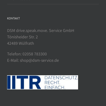
KONTAKT
DSM drive.speak.move. Service GmbH
Tönisheider Str. 2
42489 Wülfrath
Telefon: 02058 783300
E-Mail: shop@dsm-service.de