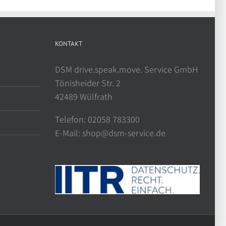
KONTAKT
DSM drive.speak.move. Service GmbH
Tönisheider Str. 2
42489 Wülfrath
Telefon: 02058 783300
E-Mail: shop@dsm-service.de