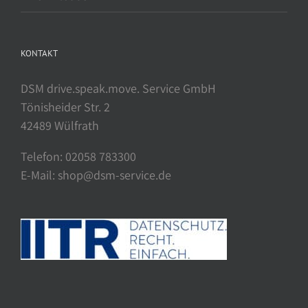
KONTAKT
DSM drive.speak.move. Service GmbH
Tönisheider Str. 2
42489 Wülfrath
Telefon: 02058 783300
E-Mail: shop@dsm-service.de