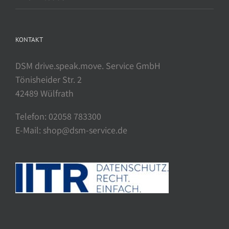
KONTAKT
DSM drive.speak.move. Service GmbH
Tönisheider Str. 2
42489 Wülfrath
Telefon: 02058 783300
E-Mail: shop@dsm-service.de