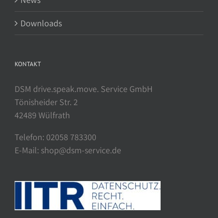
Downloads
KONTAKT
DSM drive.speak.move. Service GmbH
Tönisheider Str. 2
42489 Wülfrath
Telefon: 02058 783300
E-Mail: shop@dsm-service.de