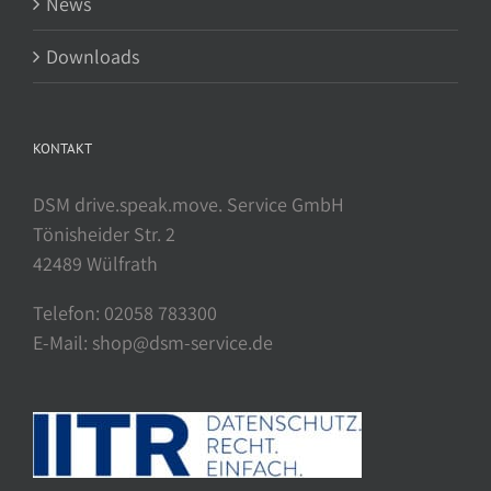
News
Downloads
KONTAKT
DSM drive.speak.move. Service GmbH
Tönisheider Str. 2
42489 Wülfrath
Telefon: 02058 783300
E-Mail: shop@dsm-service.de