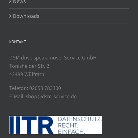
News
Downloads
KONTAKT
DSM drive.speak.move. Service GmbH
Tönisheider Str. 2
42489 Wülfrath
Telefon: 02058 783300
E-Mail: shop@dsm-service.de