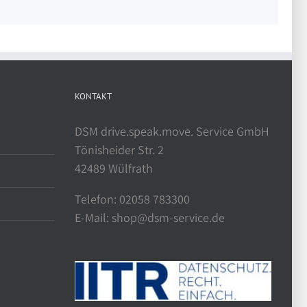
KONTAKT
DSM drive.speak.move. Service GmbH
Tönisheider Str. 2
42489 Wülfrath
Telefon: 02058 783300
E-Mail: shop@dsm-service.de