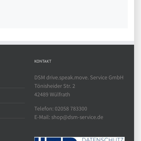
KONTAKT
DSM drive.speak.move. Service GmbH
Tönisheider Str. 2
42489 Wülfrath
Telefon: 02058 783300
E-Mail: shop@dsm-service.de