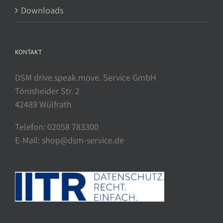
Downloads
KONTAKT
DSM drive.speak.move. Service GmbH
Tönisheider Str. 2
42489 Wülfrath
Telefon: 02058 783300
E-Mail: shop@dsm-service.de