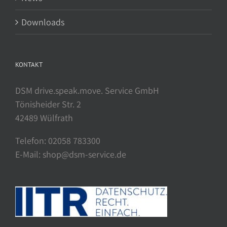
Downloads
KONTAKT
DSM drive.speak.move. Service GmbH
Tönisheider Str. 2
42489 Wülfrath
Telefon: 02058 783300
E-Mail: shop@dsm-service.de