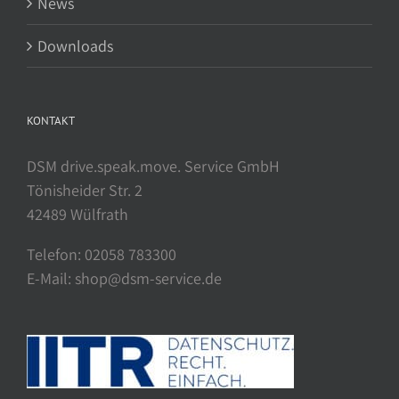
News
Downloads
KONTAKT
DSM drive.speak.move. Service GmbH
Tönisheider Str. 2
42489 Wülfrath
Telefon: 02058 783300
E-Mail: shop@dsm-service.de