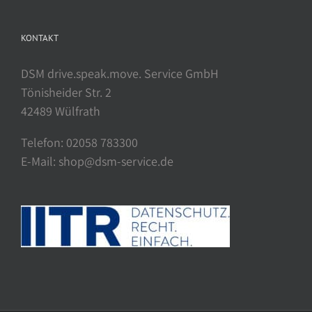
KONTAKT
DSM drive.speak.move. Service GmbH
Tönisheider Str. 2
42489 Wülfrath
Telefon: 02058 783300
E-Mail: shop@dsm-service.de