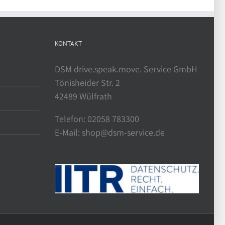
KONTAKT
DSM drive.speak.move. Service GmbH
Tönisheider Str. 2
42489 Wülfrath
Telefon: 02058 783300
E-Mail: shop@dsm-service.de