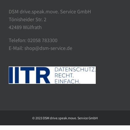
DSM drive.speak.move. Service GmbH
Tönisheider Str. 2
42489 Wülfrath
Telefon: 02058 783300
E-Mail: shop@dsm-service.de
© 2023 DSM drive.speak.move. Service GmbH