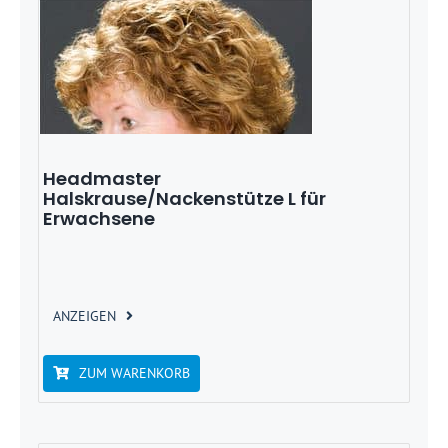
Headmaster
Halskrause/Nackenstütze L für
Erwachsene
ANZEIGEN
ZUM WARENKORB