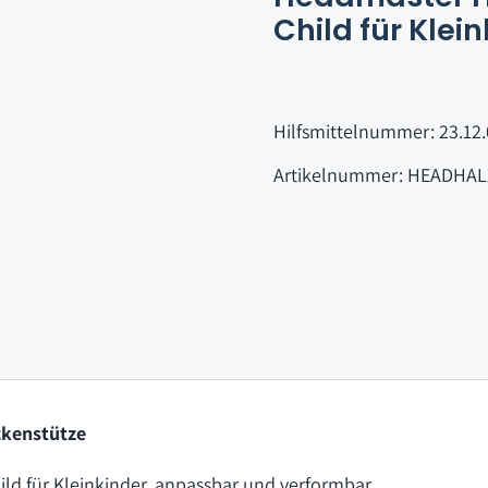
Child für Klei
Hilfsmittelnummer: 23.12
Artikelnummer: HEADHAL
ckenstütze
d für Kleinkinder, anpassbar und verformbar