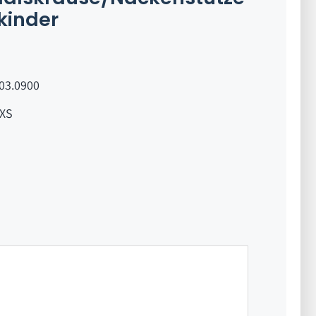
nkinder
.03.0900
XS