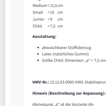
Medium
=
11,5
cm
Small
=
10
cm
Junior
=
9
cm
Child
=
7,5
cm
Ausstattung:
abwaschbarer Stoffüberzug
Latex (natürliches Gummi)
Größe Child: Dimension „a“ = 7,5 cm 
HMV-Nr.:
23.12.03.0900
HWS-Stabilisieru
Hinweis (Beschreibung zur Anpassung):
Abmessung „a“ ist der kürzeste Ab-