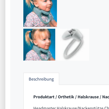
Beschreibung
Produktart / Orthetik / Halskrause / Na
Headmaster Halskrause/Nackenstütze Chil