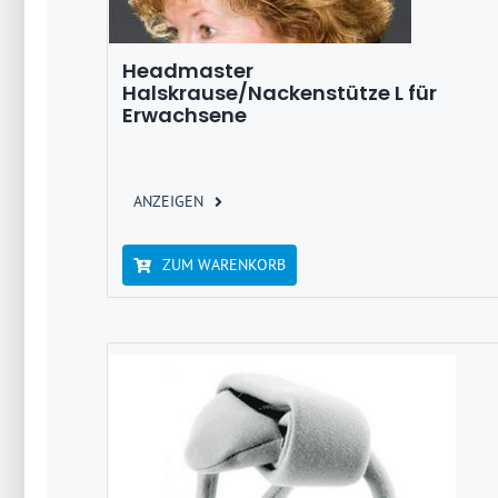
Headmaster
Halskrause/Nackenstütze L für
Erwachsene
ANZEIGEN
ZUM WARENKORB