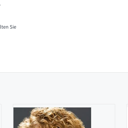
r
lten Sie